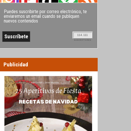
Puedes suscribirte por correo electrónico, te
enviaremos un email cuando se publiquen
nuevos contenidos
114.111
SUSCRIPTORES
Publicidad