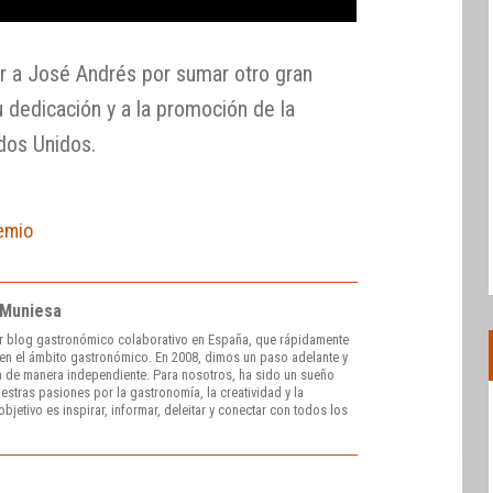
r a José Andrés por sumar otro gran
u dedicación y a la promoción de la
dos Unidos.
emio
 Muniesa
r blog gastronómico colaborativo en España, que rápidamente
e en el ámbito gastronómico. En 2008, dimos un paso adelante y
 de manera independiente. Para nosotros, ha sido un sueño
stras pasiones por la gastronomía, la creatividad y la
bjetivo es inspirar, informar, deleitar y conectar con todos los