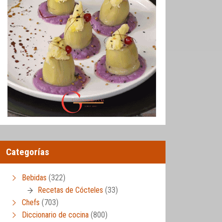
Categorías
Bebidas
(322)
Recetas de Cócteles
(33)
Chefs
(703)
Diccionario de cocina
(800)