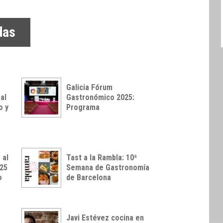
das
Galicia Fórum
al
Gastronómico 2025:
o y
Programa
 al
Tast a la Rambla: 10ª
025
Semana de Gastronomía
o
de Barcelona
Javi Estévez cocina en