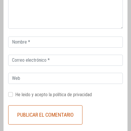
Correo
electrónico
Correo
electrónico
Web
He leido y acepto la
política de privacidad