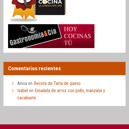
Comentarios recientes
Ainoa
en
Receta de Tarta de queso
Isabel
en
Ensalada de arroz con pollo, manzana y
cacahuete