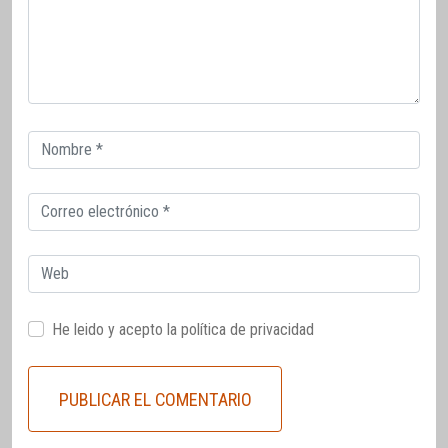
Correo
electrónico
Correo
electrónico
Web
He leido y acepto la
política de privacidad