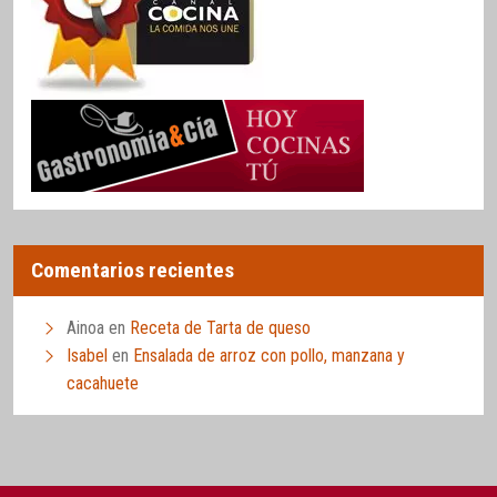
Comentarios recientes
Ainoa
en
Receta de Tarta de queso
Isabel
en
Ensalada de arroz con pollo, manzana y
cacahuete