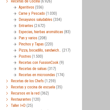
Recetas de Cocina
(6.926)
Aperitivos
(556)
Carne y Pescado
(1.030)
Desayunos saludables
(334)
Entrantes
(2.672)
Especias, hierbas aromáticas
(83)
Pan y varios
(208)
Pinchos y Tapas
(220)
Pizza, bocadillo, sandwich…
(217)
Postres
(1.500)
Recetas con FussionCook
(9)
Recetas de salsas
(317)
Recetas en microondas
(174)
Recetas de los Chefs
(1.259)
Recetas y cocina de escuela
(35)
Recursos en la red
(362)
Restaurantes
(120)
Taller I+D
(25)