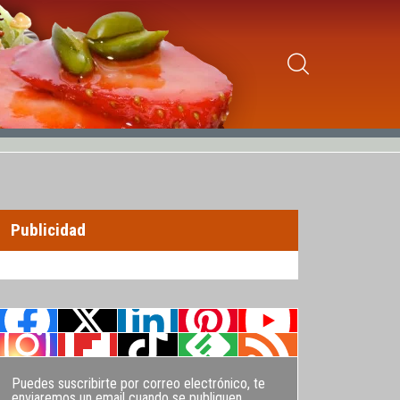
Publicidad
Puedes suscribirte por correo electrónico, te
enviaremos un email cuando se publiquen