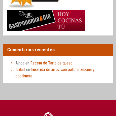
Comentarios recientes
Ainoa
en
Receta de Tarta de queso
Isabel
en
Ensalada de arroz con pollo, manzana y
cacahuete