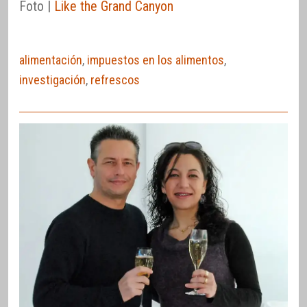
Foto |
Like the Grand Canyon
alimentación
,
impuestos en los alimentos
,
investigación
,
refrescos