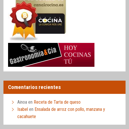
Comentarios recientes
Ainoa
en
Receta de Tarta de queso
Isabel
en
Ensalada de arroz con pollo, manzana y
cacahuete