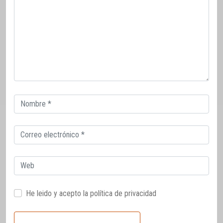
Correo
electrónico
Correo
electrónico
Web
He leido y acepto la
política de privacidad