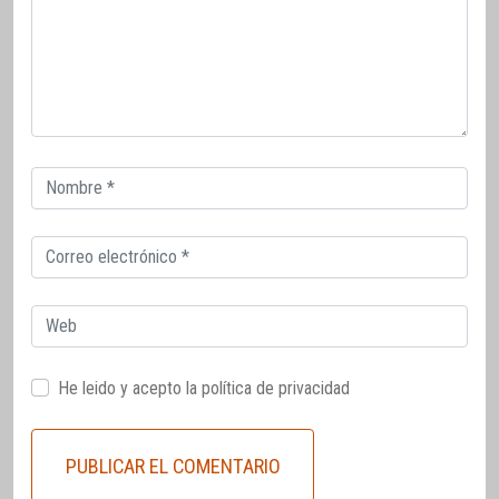
Correo
electrónico
Correo
electrónico
Web
He leido y acepto la
política de privacidad