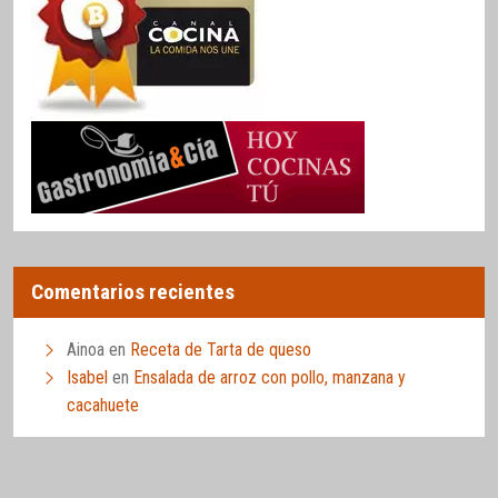
Comentarios recientes
Ainoa
en
Receta de Tarta de queso
Isabel
en
Ensalada de arroz con pollo, manzana y
cacahuete