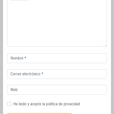
Correo
electrónico
Correo
electrónico
Web
He leido y acepto la
política de privacidad