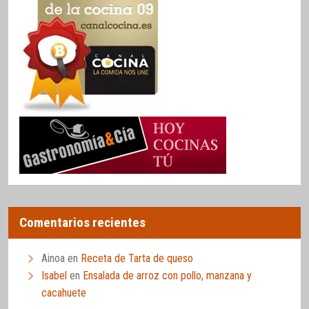
Comentarios recientes
Ainoa
en
Receta de Tarta de queso
Isabel
en
Ensalada de arroz con pollo, manzana y
cacahuete