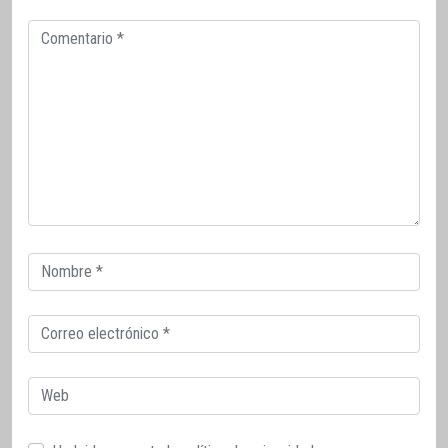
Comentario
Correo
electrónico
Correo
electrónico
Web