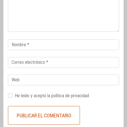
Correo
electrónico
Correo
electrónico
Web
He leido y acepto la
política de privacidad