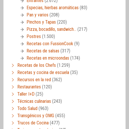
Entrantes
(2.672)
Especias, hierbas aromáticas
(83)
Pan y varios
(208)
Pinchos y Tapas
(220)
Pizza, bocadillo, sandwich…
(217)
Postres
(1.500)
Recetas con FussionCook
(9)
Recetas de salsas
(317)
Recetas en microondas
(174)
Recetas de los Chefs
(1.259)
Recetas y cocina de escuela
(35)
Recursos en la red
(362)
Restaurantes
(120)
Taller I+D
(25)
Técnicas culinarias
(243)
Todo Salud
(963)
Transgénicos y OMG
(455)
Trucos de Cocina
(477)