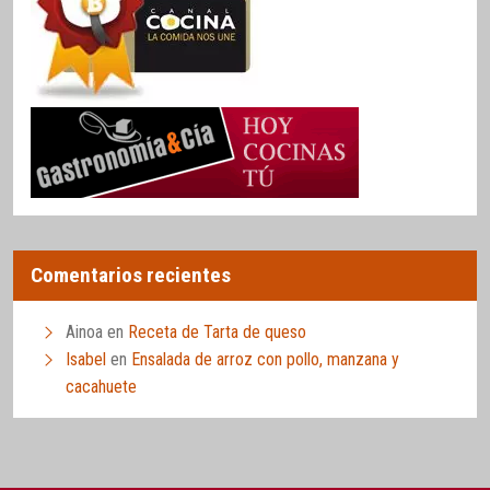
Comentarios recientes
Ainoa
en
Receta de Tarta de queso
Isabel
en
Ensalada de arroz con pollo, manzana y
cacahuete