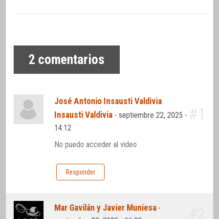
2
comentarios
José Antonio Insausti Valdivia
#1
Insausti Valdivia
-
septiembre 22, 2025 -
14:12
No puedo acceder al video
Responder
Mar Gavilán y Javier Muniesa
-
#2