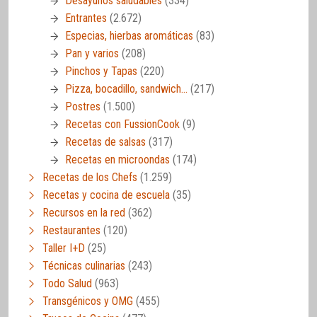
Desayunos saludables
(334)
Entrantes
(2.672)
Especias, hierbas aromáticas
(83)
Pan y varios
(208)
Pinchos y Tapas
(220)
Pizza, bocadillo, sandwich…
(217)
Postres
(1.500)
Recetas con FussionCook
(9)
Recetas de salsas
(317)
Recetas en microondas
(174)
Recetas de los Chefs
(1.259)
Recetas y cocina de escuela
(35)
Recursos en la red
(362)
Restaurantes
(120)
Taller I+D
(25)
Técnicas culinarias
(243)
Todo Salud
(963)
Transgénicos y OMG
(455)