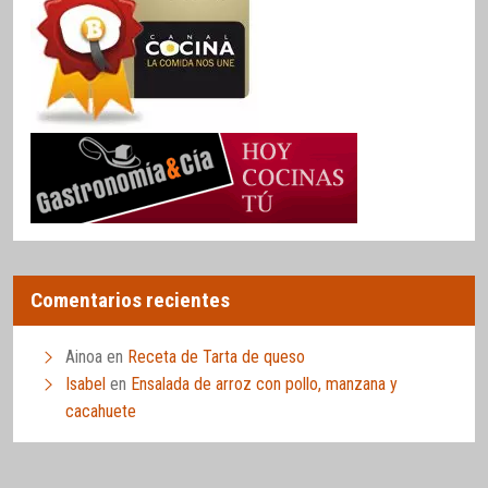
Comentarios recientes
Ainoa
en
Receta de Tarta de queso
Isabel
en
Ensalada de arroz con pollo, manzana y
cacahuete