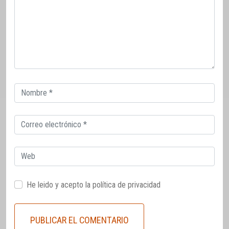
Correo
electrónico
Correo
electrónico
Web
He leido y acepto la
política de privacidad