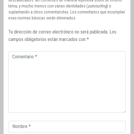
descalificados. No comentes de manera repetitiva sobre un mismo
tema, y mucho menos con varias identidades (
astroturfing
) o
suplantando a otros comentaristas. Los comentarios que incumplan
esas normas básicas serán eliminados.
Tu dirección de correo electrónico no será publicada.
Los
campos obligatorios están marcados con
*
Comentario
Correo
electrónico