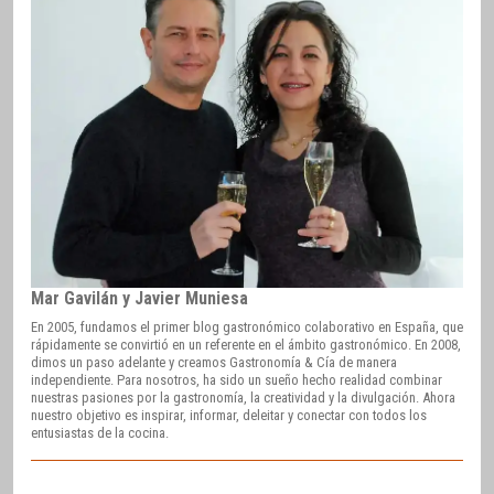
Mar Gavilán y Javier Muniesa
En 2005, fundamos el primer blog gastronómico colaborativo en España, que
rápidamente se convirtió en un referente en el ámbito gastronómico. En 2008,
dimos un paso adelante y creamos Gastronomía & Cía de manera
independiente. Para nosotros, ha sido un sueño hecho realidad combinar
nuestras pasiones por la gastronomía, la creatividad y la divulgación. Ahora
nuestro objetivo es inspirar, informar, deleitar y conectar con todos los
entusiastas de la cocina.