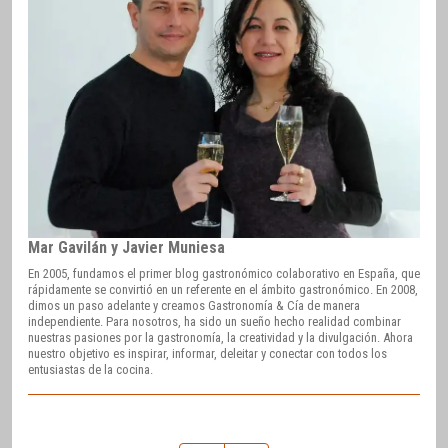
Mar Gavilán y Javier Muniesa
En 2005, fundamos el primer blog gastronómico colaborativo en España, que
rápidamente se convirtió en un referente en el ámbito gastronómico. En 2008,
dimos un paso adelante y creamos Gastronomía & Cía de manera
independiente. Para nosotros, ha sido un sueño hecho realidad combinar
nuestras pasiones por la gastronomía, la creatividad y la divulgación. Ahora
nuestro objetivo es inspirar, informar, deleitar y conectar con todos los
entusiastas de la cocina.