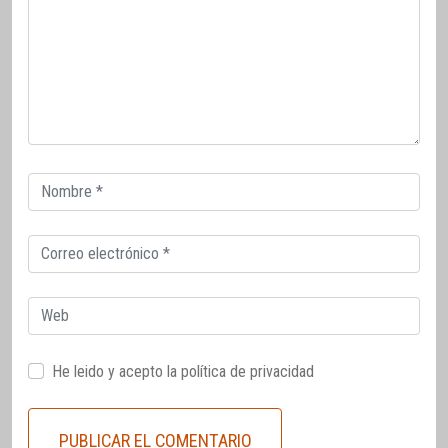
Correo
electrónico
Correo
electrónico
Web
He leido y acepto la
política de privacidad