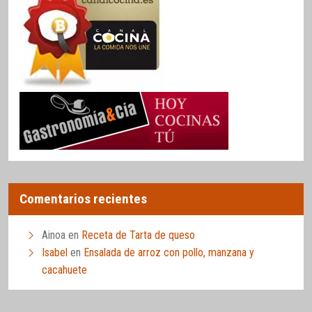
Comentarios recientes
Ainoa
en
Receta de Tarta de queso
Isabel
en
Ensalada de arroz con pollo, manzana y
cacahuete