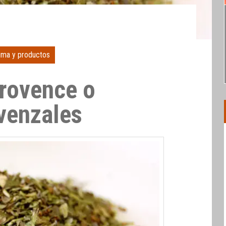
ima y productos
rovence o
venzales