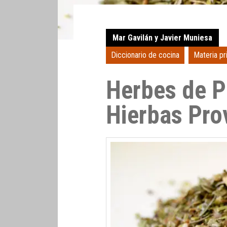
Mar Gavilán y Javier Muniesa
Diccionario de cocina
Materia pr
Herbes de P
Hierbas Pro