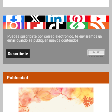
Puedes suscribirte por correo electrónico, te enviaremos un
email cuando se publiquen nuevos contenidos
114.111
SUSCRIPTORES
Publicidad