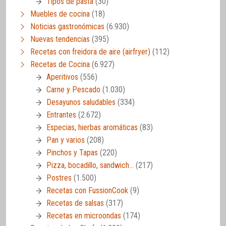
Tipos de pasta
(30)
Muebles de cocina
(18)
Noticias gastronómicas
(6.930)
Nuevas tendencias
(395)
Recetas con freidora de aire (airfryer)
(112)
Recetas de Cocina
(6.927)
Aperitivos
(556)
Carne y Pescado
(1.030)
Desayunos saludables
(334)
Entrantes
(2.672)
Especias, hierbas aromáticas
(83)
Pan y varios
(208)
Pinchos y Tapas
(220)
Pizza, bocadillo, sandwich…
(217)
Postres
(1.500)
Recetas con FussionCook
(9)
Recetas de salsas
(317)
Recetas en microondas
(174)