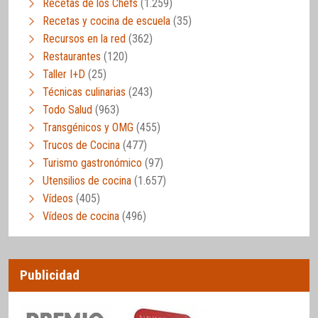
Recetas de los Chefs
(1.259)
Recetas y cocina de escuela
(35)
Recursos en la red
(362)
Restaurantes
(120)
Taller I+D
(25)
Técnicas culinarias
(243)
Todo Salud
(963)
Transgénicos y OMG
(455)
Trucos de Cocina
(477)
Turismo gastronómico
(97)
Utensilios de cocina
(1.657)
Vídeos
(405)
Vídeos de cocina
(496)
Publicidad