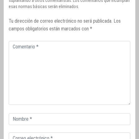
suplantando a otros comentaristas. Los comentarios que incumplan
esas normas básicas serán eliminados.
Tu dirección de correo electrónico no será publicada.
Los
campos obligatorios están marcados con
*
Comentario
Correo
electrónico
Correo