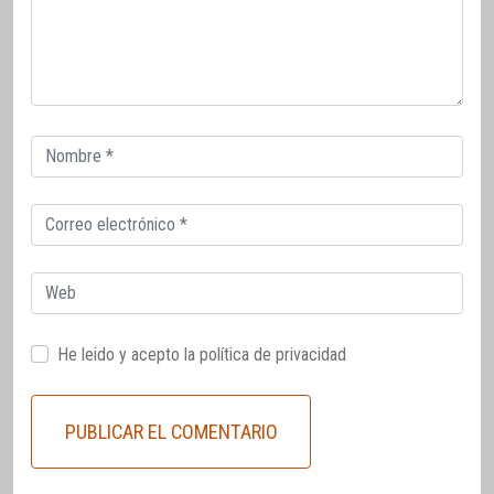
Correo
electrónico
Correo
electrónico
Web
He leido y acepto la
política de privacidad