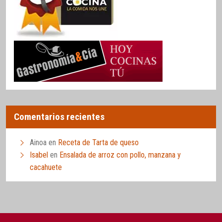
Comentarios recientes
Ainoa
en
Receta de Tarta de queso
Isabel
en
Ensalada de arroz con pollo, manzana y
cacahuete