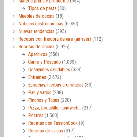
Materia prima y productos
(954)
Tipos de pasta
(30)
Muebles de cocina
(18)
Noticias gastronómicas
(6.930)
Nuevas tendencias
(395)
Recetas con freidora de aire (airfryer)
(112)
Recetas de Cocina
(6.926)
Aperitivos
(556)
Carne y Pescado
(1.030)
Desayunos saludables
(334)
Entrantes
(2.672)
Especias, hierbas aromáticas
(83)
Pan y varios
(208)
Pinchos y Tapas
(220)
Pizza, bocadillo, sandwich…
(217)
Postres
(1.500)
Recetas con FussionCook
(9)
Recetas de salsas
(317)