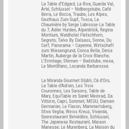
La Table d’Edgard, La Riva, Guarda Val,
Arté, Schlüssel – Nidbergstube, Café
Berra, Le Bocca, Traube, Les Alpes,
Gasthaus Zum Gupf, Tosca, La
Chaumière by Serge Labrosse-La Table
du 7, Adler Hurden, Alpenblick, Regina
Montium, Waldhotel Fletschhorn,
Segreto, Talvo By Dalsass, Sonne, Du
Cerf, Panorama – Cayenne, Wirtschaft
zum Wiesengrund, Conca Bella, Denis
Martin, Auberge de la Croix Blanche,
L’Ermitage, Sternen – Badstube, mesa,
Le MontBlanc, Locanda Barbarossa.
La Miranda Gourmet Stübli, Cà d’Oro,
La Table d’Adrien, Les Trois
Couronnes, Les Saisons, Table de
Mary, EquiTable im Sankt Meinrad, Da
Vittorio, Capri, Sommet, MEGU, Damien
Germanier, Le Flacon, Mammertsberg,
Stiva Veglia, Weiss Kreuz, Vivanda,
Seerestaurant Belvédère, Schlüssel,
The Japanese Restaurant, Maison
Manesse, Le Murenberg, La Maison du