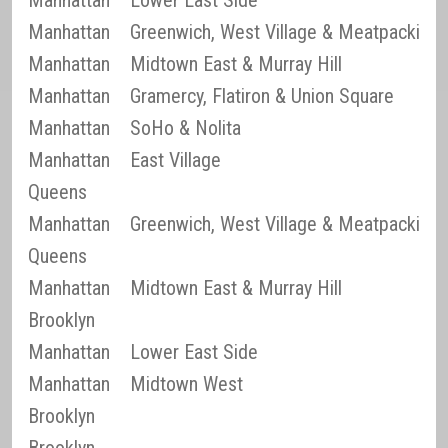
Manhattan
Lower East Side
Manhattan
Greenwich, West Village & Meatpacking D
Manhattan
Midtown East & Murray Hill
Manhattan
Gramercy, Flatiron & Union Square
Manhattan
SoHo & Nolita
Manhattan
East Village
Queens
Manhattan
Greenwich, West Village & Meatpacking D
Queens
Manhattan
Midtown East & Murray Hill
Brooklyn
Manhattan
Lower East Side
Manhattan
Midtown West
Brooklyn