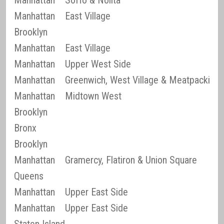
Manhattan
SoHo & Nolita
Manhattan
East Village
Brooklyn
Manhattan
East Village
Manhattan
Upper West Side
Manhattan
Greenwich, West Village & Meatpacking D
Manhattan
Midtown West
Brooklyn
Bronx
Brooklyn
Manhattan
Gramercy, Flatiron & Union Square
Queens
Manhattan
Upper East Side
Manhattan
Upper East Side