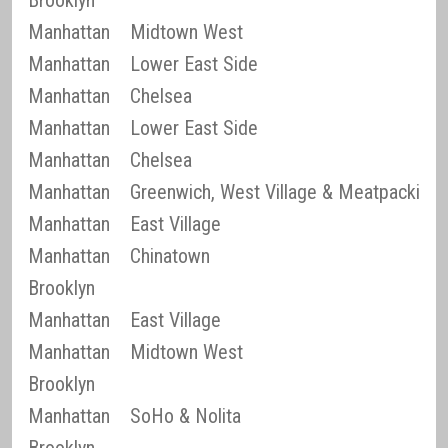
Brooklyn
Manhattan
Midtown West
Manhattan
Lower East Side
Manhattan
Chelsea
Manhattan
Lower East Side
Manhattan
Chelsea
Manhattan
Greenwich, West Village & Meatpacking D
Manhattan
East Village
Manhattan
Chinatown
Brooklyn
Manhattan
East Village
Manhattan
Midtown West
Brooklyn
Manhattan
SoHo & Nolita