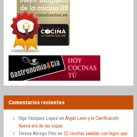
Comentarios recientes
Olga Vazquez Lopez
en
Ángel León y la Clarificación:
Nueva era de las sopas
Teresa Abrego Pino
en
22 recetas saladas con higos que