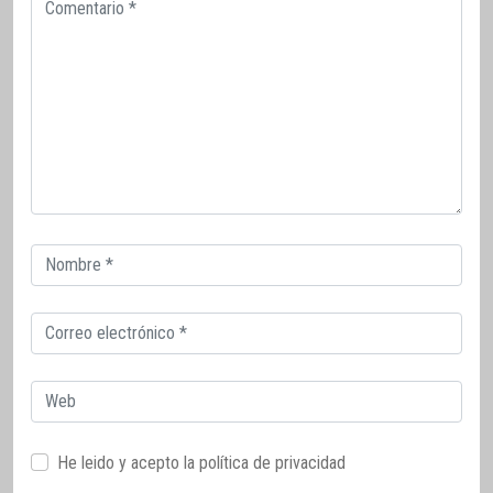
Comentario
Correo
electrónico
Correo
electrónico
Web
He leido y acepto la
política de privacidad