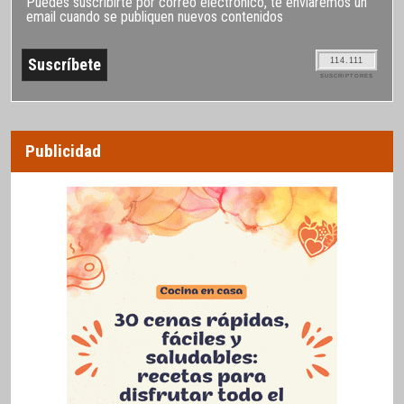
Puedes suscribirte por correo electrónico, te enviaremos un
email cuando se publiquen nuevos contenidos
114.111
SUSCRIPTORES
Publicidad