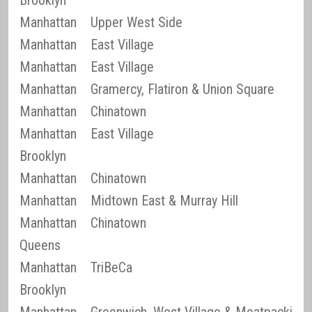
Brooklyn
Manhattan
Upper West Side
Manhattan
East Village
Manhattan
East Village
Manhattan
Gramercy, Flatiron & Union Square
Manhattan
Chinatown
Manhattan
East Village
Brooklyn
Manhattan
Chinatown
Manhattan
Midtown East & Murray Hill
Manhattan
Chinatown
Queens
Manhattan
TriBeCa
Brooklyn