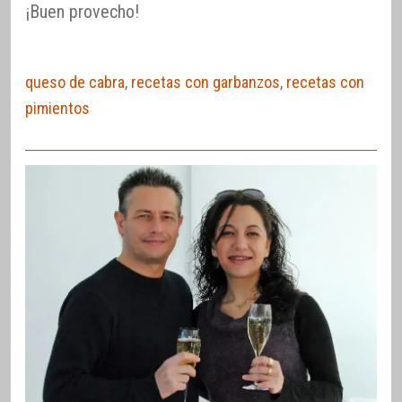
¡Buen provecho!
queso de cabra
,
recetas con garbanzos
,
recetas con
pimientos