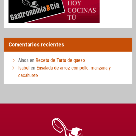
Comentarios recientes
Ainoa
en
Receta de Tarta de queso
Isabel
en
Ensalada de arroz con pollo, manzana y
cacahuete