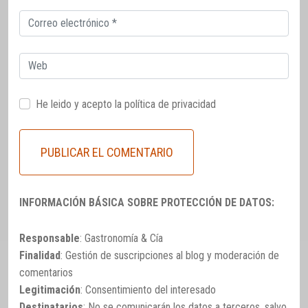
Correo
electrónico
Web
He leido y acepto la
política de privacidad
INFORMACIÓN BÁSICA SOBRE PROTECCIÓN DE DATOS:
Responsable
: Gastronomía & Cía
Finalidad
: Gestión de suscripciones al blog y moderación de
comentarios
Legitimación
: Consentimiento del interesado
Destinatarios
: No se comunicarán los datos a terceros, salvo