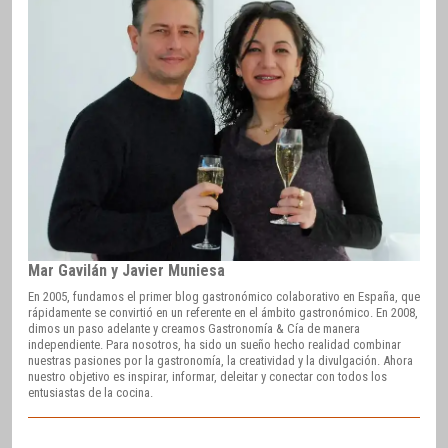
Mar Gavilán y Javier Muniesa
En 2005, fundamos el primer blog gastronómico colaborativo en España, que
rápidamente se convirtió en un referente en el ámbito gastronómico. En 2008,
dimos un paso adelante y creamos Gastronomía & Cía de manera
independiente. Para nosotros, ha sido un sueño hecho realidad combinar
nuestras pasiones por la gastronomía, la creatividad y la divulgación. Ahora
nuestro objetivo es inspirar, informar, deleitar y conectar con todos los
entusiastas de la cocina.