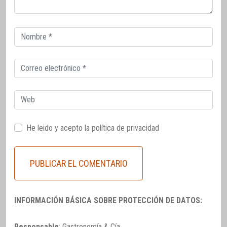
Correo
electrónico
Correo
electrónico
Web
He leido y acepto la
política de privacidad
INFORMACIÓN BÁSICA SOBRE PROTECCIÓN DE DATOS:
Responsable
: Gastronomía & Cía