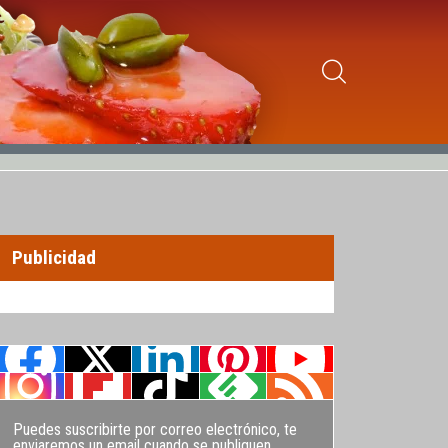
Publicidad
Puedes suscribirte por correo electrónico, te
enviaremos un email cuando se publiquen