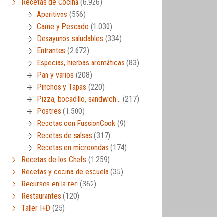
Recetas de Cocina
(6.926)
Aperitivos
(556)
Carne y Pescado
(1.030)
Desayunos saludables
(334)
Entrantes
(2.672)
Especias, hierbas aromáticas
(83)
Pan y varios
(208)
Pinchos y Tapas
(220)
Pizza, bocadillo, sandwich…
(217)
Postres
(1.500)
Recetas con FussionCook
(9)
Recetas de salsas
(317)
Recetas en microondas
(174)
Recetas de los Chefs
(1.259)
Recetas y cocina de escuela
(35)
Recursos en la red
(362)
Restaurantes
(120)
Taller I+D
(25)