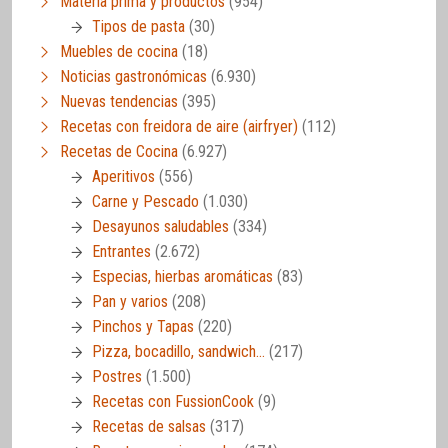
Materia prima y productos
(954)
Tipos de pasta
(30)
Muebles de cocina
(18)
Noticias gastronómicas
(6.930)
Nuevas tendencias
(395)
Recetas con freidora de aire (airfryer)
(112)
Recetas de Cocina
(6.927)
Aperitivos
(556)
Carne y Pescado
(1.030)
Desayunos saludables
(334)
Entrantes
(2.672)
Especias, hierbas aromáticas
(83)
Pan y varios
(208)
Pinchos y Tapas
(220)
Pizza, bocadillo, sandwich…
(217)
Postres
(1.500)
Recetas con FussionCook
(9)
Recetas de salsas
(317)