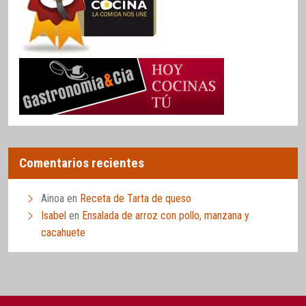
Comentarios recientes
Ainoa
en
Receta de Tarta de queso
Isabel
en
Ensalada de arroz con pollo, manzana y
cacahuete