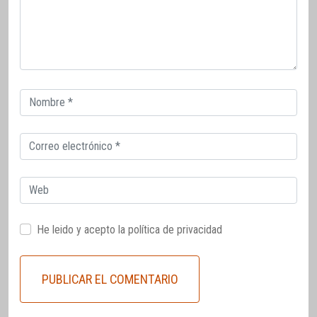
Correo
electrónico
Correo
electrónico
Web
He leido y acepto la
política de privacidad