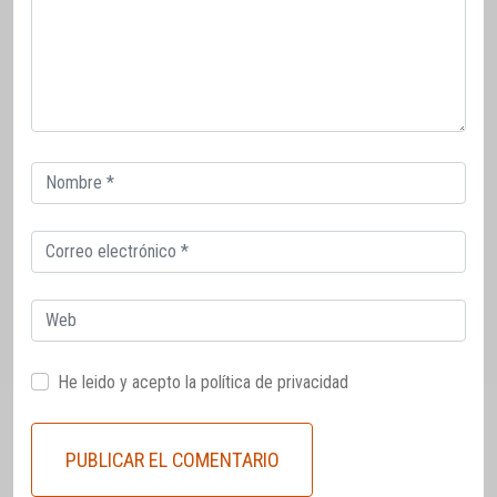
Correo
electrónico
Correo
electrónico
Web
He leido y acepto la
política de privacidad