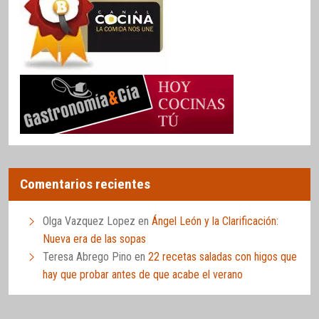
Comentarios recientes
Olga Vazquez Lopez
en
Ángel León y la Clarificación:
Nueva era de las sopas
Teresa Abrego Pino
en
22 recetas saladas con higos que
hay que probar antes de que acabe el verano