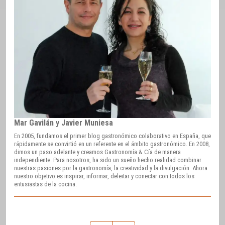
Mar Gavilán y Javier Muniesa
En 2005, fundamos el primer blog gastronómico colaborativo en España, que
rápidamente se convirtió en un referente en el ámbito gastronómico. En 2008,
dimos un paso adelante y creamos Gastronomía & Cía de manera
independiente. Para nosotros, ha sido un sueño hecho realidad combinar
nuestras pasiones por la gastronomía, la creatividad y la divulgación. Ahora
nuestro objetivo es inspirar, informar, deleitar y conectar con todos los
entusiastas de la cocina.