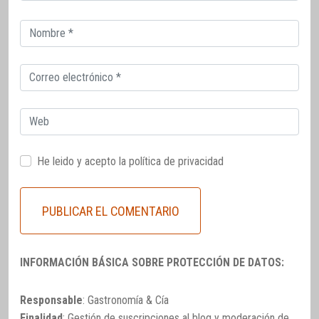
Correo
electrónico
Correo
electrónico
Web
He leido y acepto la
política de privacidad
INFORMACIÓN BÁSICA SOBRE PROTECCIÓN DE DATOS:
Responsable
: Gastronomía & Cía
Finalidad
: Gestión de suscripciones al blog y moderación de