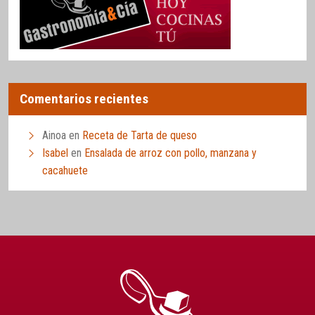
Comentarios recientes
Ainoa
en
Receta de Tarta de queso
Isabel
en
Ensalada de arroz con pollo, manzana y
cacahuete