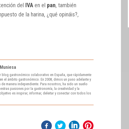
exención del
IVA
en el
pan
, también
puesto de la harina, ¿qué opináis?,
 Muniesa
r blog gastronómico colaborativo en España, que rápidamente
e en el ámbito gastronómico. En 2008, dimos un paso adelante y
 de manera independiente. Para nosotros, ha sido un sueño
stras pasiones por la gastronomía, la creatividad y la
bjetivo es inspirar, informar, deleitar y conectar con todos los