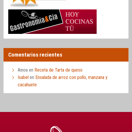
Comentarios recientes
Ainoa
en
Receta de Tarta de queso
Isabel
en
Ensalada de arroz con pollo, manzana y
cacahuete