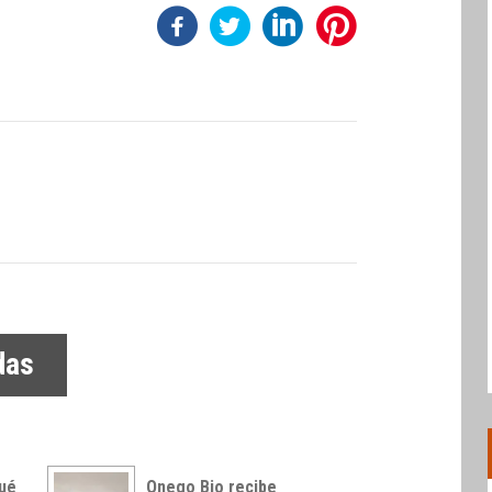
das
qué
Onego Bio recibe