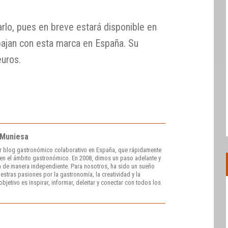
lo, pues en breve estará disponible en
bajan con esta marca en España. Su
euros.
 Muniesa
r blog gastronómico colaborativo en España, que rápidamente
e en el ámbito gastronómico. En 2008, dimos un paso adelante y
 de manera independiente. Para nosotros, ha sido un sueño
stras pasiones por la gastronomía, la creatividad y la
bjetivo es inspirar, informar, deleitar y conectar con todos los