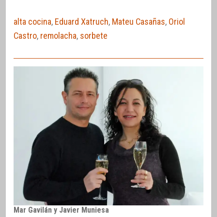
alta cocina
,
Eduard Xatruch
,
Mateu Casañas
,
Oriol
Castro
,
remolacha
,
sorbete
Mar Gavilán y Javier Muniesa