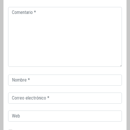
Comentario
Correo
electrónico
Correo
electrónico
Web