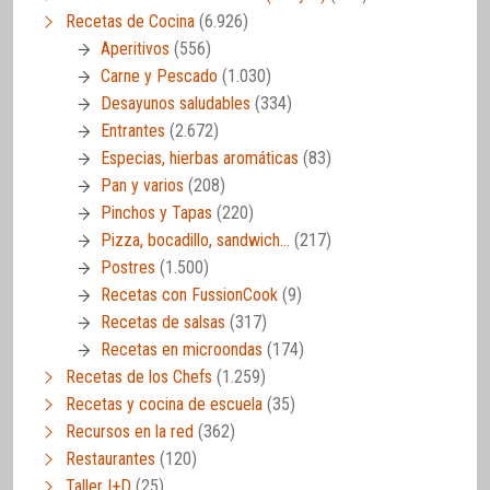
Recetas de Cocina
(6.926)
Aperitivos
(556)
Carne y Pescado
(1.030)
Desayunos saludables
(334)
Entrantes
(2.672)
Especias, hierbas aromáticas
(83)
Pan y varios
(208)
Pinchos y Tapas
(220)
Pizza, bocadillo, sandwich…
(217)
Postres
(1.500)
Recetas con FussionCook
(9)
Recetas de salsas
(317)
Recetas en microondas
(174)
Recetas de los Chefs
(1.259)
Recetas y cocina de escuela
(35)
Recursos en la red
(362)
Restaurantes
(120)
Taller I+D
(25)