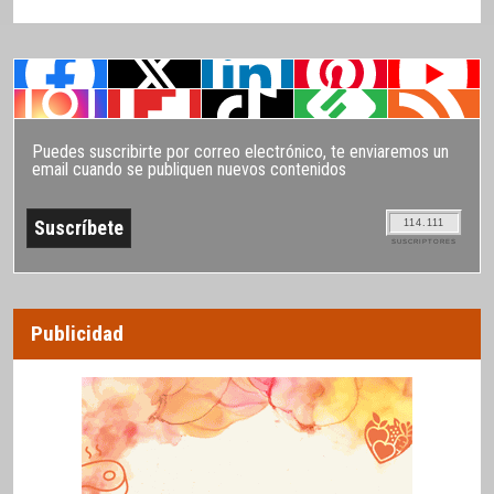
Puedes suscribirte por correo electrónico, te enviaremos un
email cuando se publiquen nuevos contenidos
114.111
SUSCRIPTORES
Publicidad