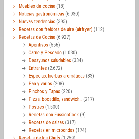
Muebles de cocina
(18)
Noticias gastronómicas
(6.930)
Nuevas tendencias
(395)
Recetas con freidora de aire (airfryer)
(112)
Recetas de Cocina
(6.927)
Aperitivos
(556)
Carne y Pescado
(1.030)
Desayunos saludables
(334)
Entrantes
(2.672)
Especias, hierbas aromáticas
(83)
Pan y varios
(208)
Pinchos y Tapas
(220)
Pizza, bocadillo, sandwich…
(217)
Postres
(1.500)
Recetas con FussionCook
(9)
Recetas de salsas
(317)
Recetas en microondas
(174)
Recetas de los Chefs
(1.259)