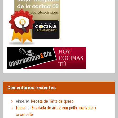
Comentarios recientes
Ainoa
en
Receta de Tarta de queso
Isabel
en
Ensalada de arroz con pollo, manzana y
cacahuete