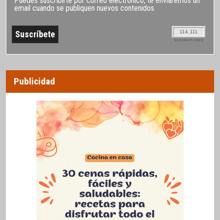
Puedes suscribirte por correo electrónico, te enviaremos un
email cuando se publiquen nuevos contenidos
114.111
SUSCRIPTORES
Publicidad