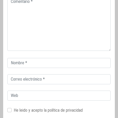
Correo
electrónico
Correo
electrónico
Web
He leido y acepto la
política de privacidad