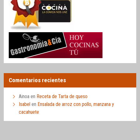
Comentarios recientes
Ainoa
en
Receta de Tarta de queso
Isabel
en
Ensalada de arroz con pollo, manzana y
cacahuete