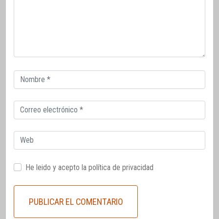
Correo
electrónico
Correo
electrónico
Web
He leido y acepto la
política de privacidad