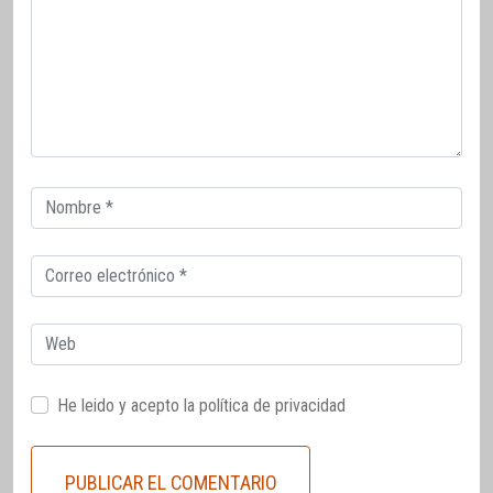
Correo
electrónico
Correo
electrónico
Web
He leido y acepto la
política de privacidad