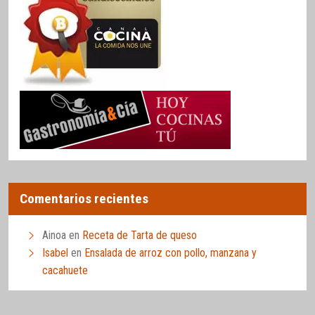
Comentarios recientes
Ainoa
en
Receta de Tarta de queso
Isabel
en
Ensalada de arroz con pollo, manzana y
cacahuete