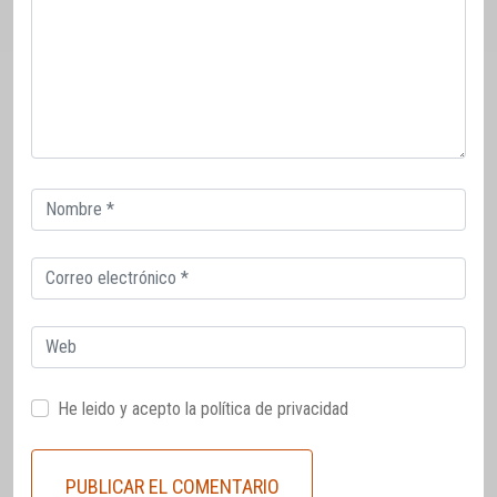
Correo
electrónico
Correo
electrónico
Web
He leido y acepto la
política de privacidad