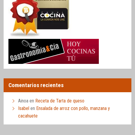
Comentarios recientes
Ainoa
en
Receta de Tarta de queso
Isabel
en
Ensalada de arroz con pollo, manzana y
cacahuete