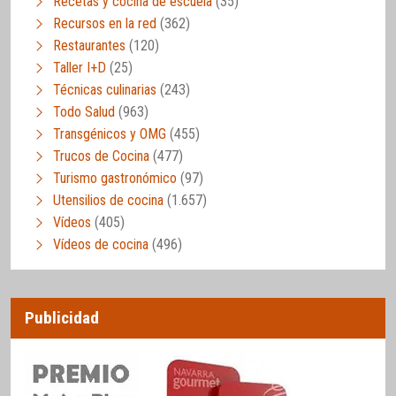
Recetas y cocina de escuela
(35)
Recursos en la red
(362)
Restaurantes
(120)
Taller I+D
(25)
Técnicas culinarias
(243)
Todo Salud
(963)
Transgénicos y OMG
(455)
Trucos de Cocina
(477)
Turismo gastronómico
(97)
Utensilios de cocina
(1.657)
Vídeos
(405)
Vídeos de cocina
(496)
Publicidad