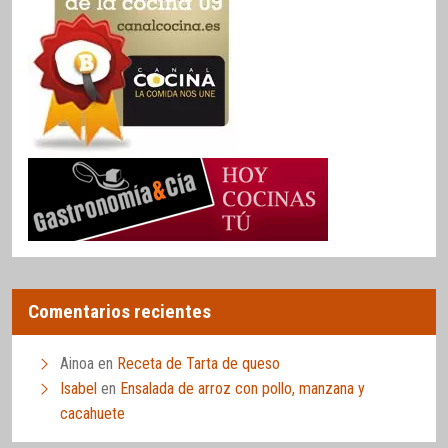
Comentarios recientes
Ainoa
en
Receta de Tarta de queso
Isabel
en
Ensalada de arroz con pollo, manzana y
cacahuete