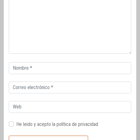
Correo
electrónico
Correo
electrónico
Web
He leido y acepto la
política de privacidad