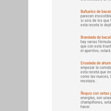
Buñuelos de bacal
parecen irresistib
si sois de los qu
esta receta lo dejé
Brandada de baca
hay varias fórmula
que con esta triun
el aperitivo, volará
Ensalada de ahuma
empezar la comida 
esta receta que i
como las nueces, l
mostaza…
Ñoquis con setas 
energías, son una
champiñones, setas
hacer.