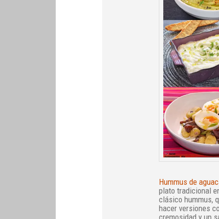
Hummus de aguac
plato tradicional 
clásico hummus, qu
hacer versiones co
cremosidad y un s