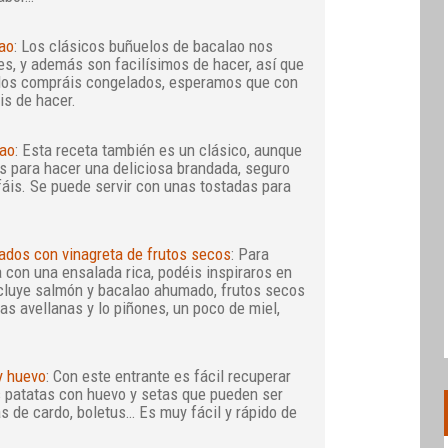
ao
: Los clásicos buñuelos de bacalao nos
les, y además son facilísimos de hacer, así que
e los compráis congelados, esperamos que con
is de hacer.
lao
: Esta receta también es un clásico, aunque
s para hacer una deliciosa brandada, seguro
fáis. Se puede servir con unas tostadas para
.
dos con vinagreta de frutos secos
: Para
con una ensalada rica, podéis inspiraros en
ncluye salmón y bacalao ahumado, frutos secos
as avellanas y lo piñones, un poco de miel,
y huevo
: Con este entrante es fácil recuperar
s patatas con huevo y setas que pueden ser
 de cardo, boletus… Es muy fácil y rápido de