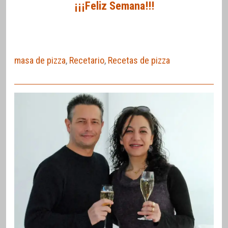
¡¡¡Feliz Semana!!!
masa de pizza
,
Recetario
,
Recetas de pizza