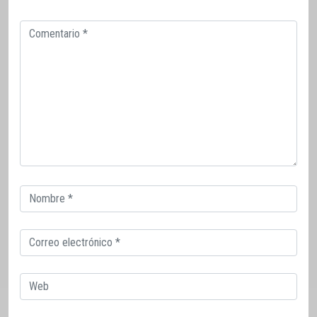
Comentario
Correo
electrónico
Correo
electrónico
Web