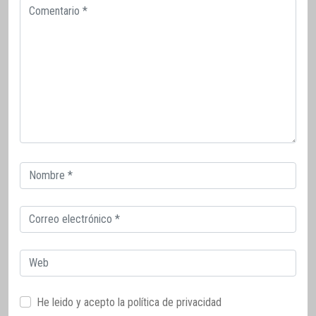
Comentario
Correo
electrónico
Correo
electrónico
Web
He leido y acepto la
política de privacidad