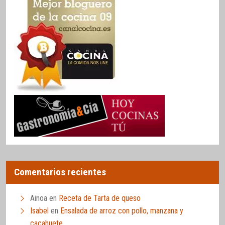
Comentarios recientes
Ainoa
en
Receta de Tarta de queso
Isabel
en
Ensalada de arroz con pollo, manzana y
cacahuete