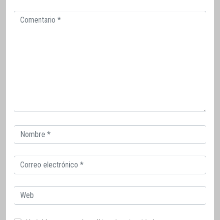
Comentario
Correo
electrónico
Correo
electrónico
Web