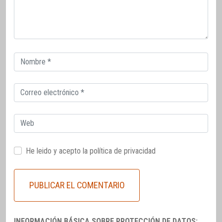
Correo
electrónico
Correo
electrónico
Web
He leido y acepto la
política de privacidad
INFORMACIÓN BÁSICA SOBRE PROTECCIÓN DE DATOS: