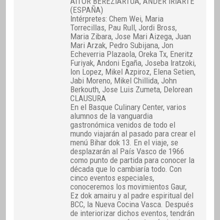
AITOR BEREZIARTUA, ANDER IRIARTE
(ESPAÑA)
Intérpretes: Chem Wei, Maria
Torrecillas, Pau Rull, Jordi Bross,
Maria Zibara, Jose Mari Aizega, Juan
Mari Arzak, Pedro Subijana, Jon
Echeverria Plazaola, Oreka Tx, Eneritz
Furiyak, Andoni Egaña, Joseba Iratzoki,
Ion Lopez, Mikel Azpiroz, Elena Setien,
Jabi Moreno, Mikel Chillida, John
Berkouth, Jose Luis Zumeta, Delorean
CLAUSURA
En el Basque Culinary Center, varios
alumnos de la vanguardia
gastronómica venidos de todo el
mundo viajarán al pasado para crear el
menú Bihar dok 13. En el viaje, se
desplazarán al País Vasco de 1966
como punto de partida para conocer la
década que lo cambiaría todo. Con
cinco eventos especiales,
conoceremos los movimientos Gaur,
Ez dok amairu y al padre espiritual del
BCC, la Nueva Cocina Vasca. Después
de interiorizar dichos eventos, tendrán