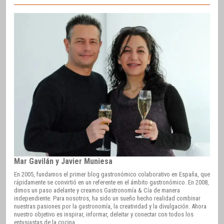
Mar Gavilán y Javier Muniesa
En 2005, fundamos el primer blog gastronómico colaborativo en España, que
rápidamente se convirtió en un referente en el ámbito gastronómico. En 2008,
dimos un paso adelante y creamos Gastronomía & Cía de manera
independiente. Para nosotros, ha sido un sueño hecho realidad combinar
nuestras pasiones por la gastronomía, la creatividad y la divulgación. Ahora
nuestro objetivo es inspirar, informar, deleitar y conectar con todos los
entusiastas de la cocina.