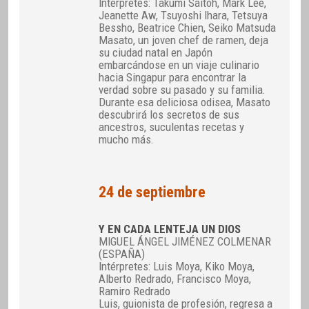
Intérpretes: Takumi Saitoh, Mark Lee,
Jeanette Aw, Tsuyoshi Ihara, Tetsuya
Bessho, Beatrice Chien, Seiko Matsuda
Masato, un joven chef de ramen, deja
su ciudad natal en Japón
embarcándose en un viaje culinario
hacia Singapur para encontrar la
verdad sobre su pasado y su familia.
Durante esa deliciosa odisea, Masato
descubrirá los secretos de sus
ancestros, suculentas recetas y
mucho más.
24 de septiembre
Y EN CADA LENTEJA UN DIOS
MIGUEL ÁNGEL JIMÉNEZ COLMENAR
(ESPAÑA)
Intérpretes: Luis Moya, Kiko Moya,
Alberto Redrado, Francisco Moya,
Ramiro Redrado
Luis, guionista de profesión, regresa a