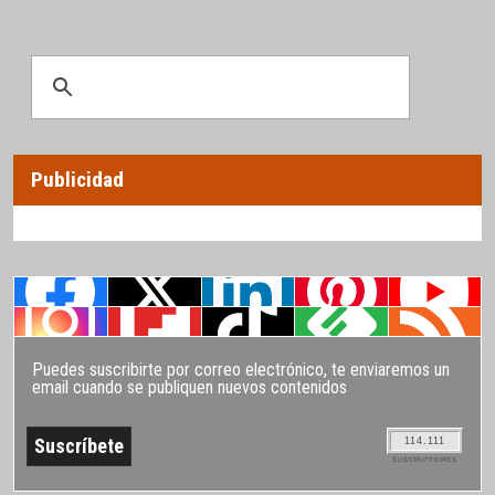
Publicidad
Puedes suscribirte por correo electrónico, te enviaremos un
email cuando se publiquen nuevos contenidos
114.111
SUSCRIPTORES