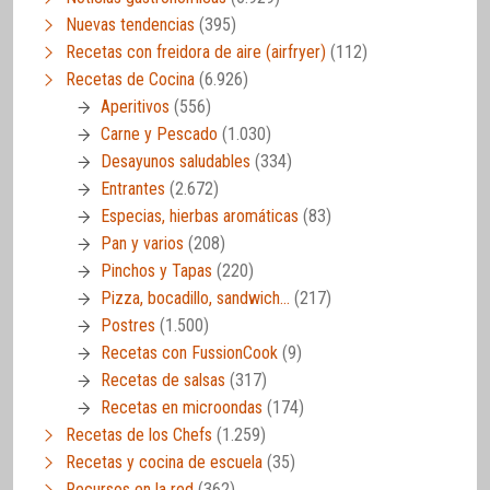
Nuevas tendencias
(395)
Recetas con freidora de aire (airfryer)
(112)
Recetas de Cocina
(6.926)
Aperitivos
(556)
Carne y Pescado
(1.030)
Desayunos saludables
(334)
Entrantes
(2.672)
Especias, hierbas aromáticas
(83)
Pan y varios
(208)
Pinchos y Tapas
(220)
Pizza, bocadillo, sandwich…
(217)
Postres
(1.500)
Recetas con FussionCook
(9)
Recetas de salsas
(317)
Recetas en microondas
(174)
Recetas de los Chefs
(1.259)
Recetas y cocina de escuela
(35)
Recursos en la red
(362)