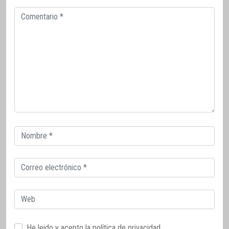
Comentario
Correo
electrónico
Correo
electrónico
Web
He leido y acepto la
política de privacidad