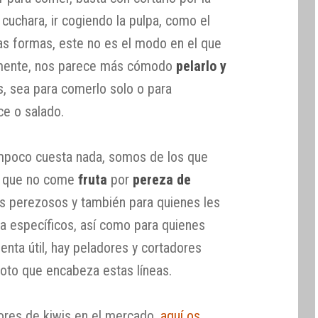
 cuchara, ir cogiendo la pulpa, como el
s formas, este no es el modo en el que
mente, nos parece más cómodo
pelarlo y
s, sea para comerlo solo o para
ce o salado.
mpoco cuesta nada, somos de los que
e que no come
fruta
por
pereza de
los perezosos y también para quienes les
na específicos, así como para quienes
nta útil, hay peladores y cortadores
foto que encabeza estas líneas.
ores de kiwis en el mercado,
aquí os