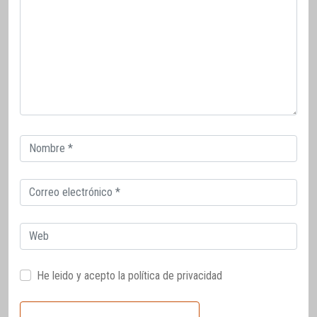
Correo
electrónico
Correo
electrónico
Web
He leido y acepto la
política de privacidad