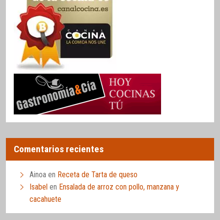
Comentarios recientes
Ainoa
en
Receta de Tarta de queso
Isabel
en
Ensalada de arroz con pollo, manzana y
cacahuete