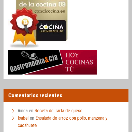
Comentarios recientes
Ainoa
en
Receta de Tarta de queso
Isabel
en
Ensalada de arroz con pollo, manzana y
cacahuete