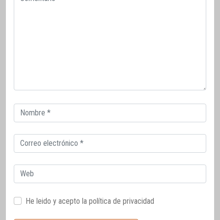
Correo
electrónico
Correo
electrónico
Web
He leido y acepto la
política de privacidad